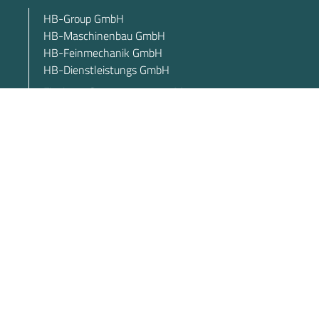
HB-Group GmbH
HB-Maschinenbau GmbH
HB-Feinmechanik GmbH
HB-Dienstleistungs GmbH
Finsinger Strasse 1, 94526 Metten
Tel. +49 (0) 991 / 9107-0
Fax +49 (0) 991 / 9107-153
E-Mail HB-Feinmechanik GmbH
sales(at)hb-fein.de
E-Mail HB-Maschinenbau GmbH
sales(at)hb-maschinenbau.com
Kontakt
Impressum
Datenschutz