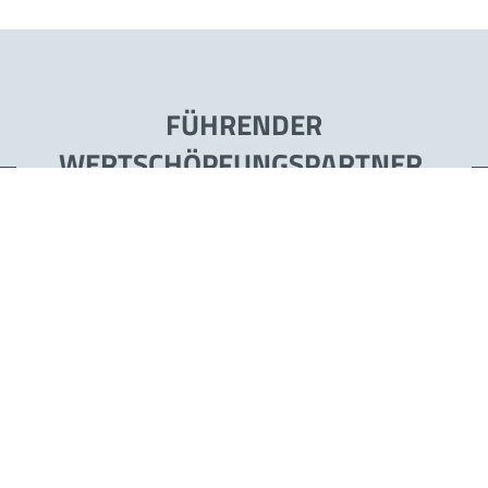
FÜHRENDER
WERTSCHÖPFUNGSPARTNER.
Als Wertschöpfungs- und Outsourcing Partner wollen wir
unseren Kunden in den Prozessen Beschaffung, Fertigung,
Montage, Programmierung und Inbetriebnahme von
Einzelkomponenten oder kompletten Produktionsanlagen
einen deutlichen Wertschöpfungsvorteil bieten.